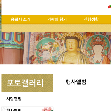
용화사 소개
가람의 향기
신행생활
포토갤러리
행사앨범
사찰앨범
행사앨범