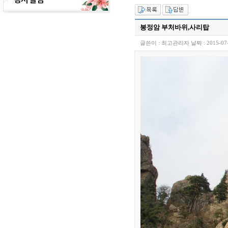
봉정암 부처바위,사리탑
글쓴이 :
최고관리자
날짜 :
2015-07