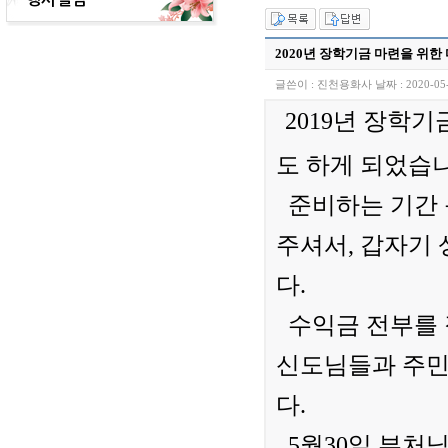
2020년 장학기금 마련을 위한
글쓴이 :
진천용화사
날짜 :
2020-05
2019년 장학기
도
하게 되었습니
준비하는 기간 
주셔서, 갑자기
다.
수익금 전부를
신도님들과 주
다.
5월30일 부처