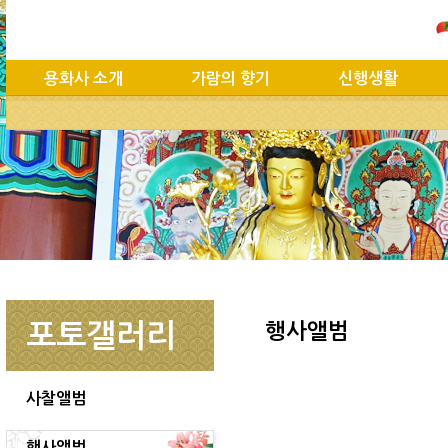
용화사 소개
가람의 향기
신행생활
포토갤러리
행사앨범
사찰앨범
행사앨범