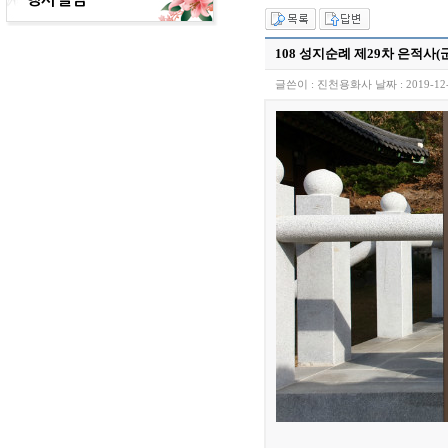
108 성지순례 제29차 은적사(
글쓴이 :
진천용화사
날짜 :
2019-12