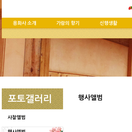
용화사 소개
가람의 향기
신행생활
포토갤러리
행사앨범
사찰앨범
행사앨범