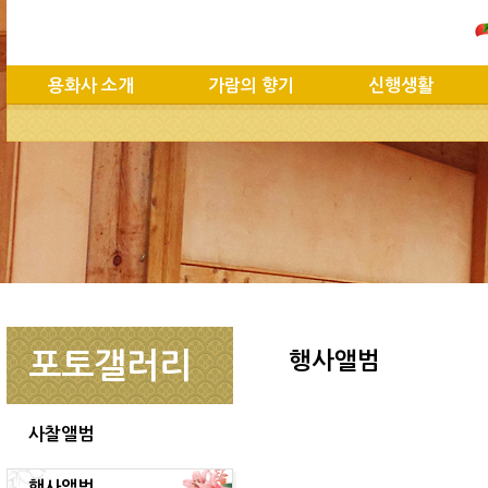
용화사 소개
가람의 향기
신행생활
포토갤러리
행사앨범
사찰앨범
행사앨범