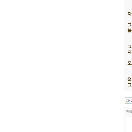
자
그
불
그
자
모
절
그
이