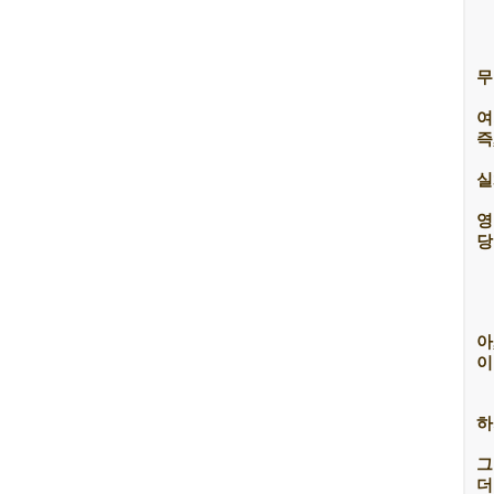
무
여
즉
실
영
당
아
이
하
그
더