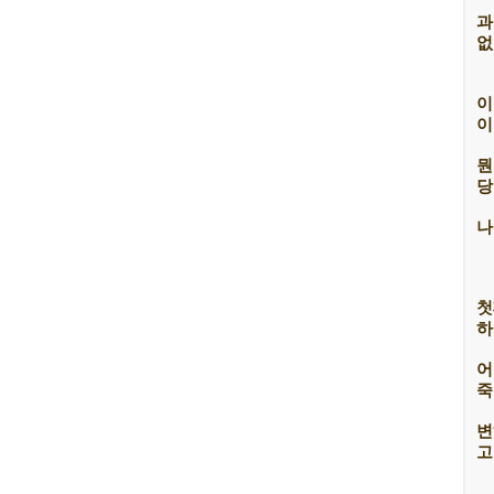
과
없
이
이
뭔
당
나
첫
하
어
죽
변
고