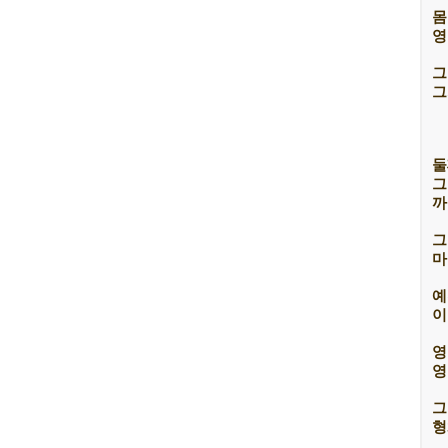
몸
영
그
그
둘
그
까
그
마
예
이
영
영
그
형