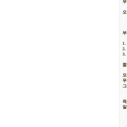
무
오
부
1
2
3
짧
모
무
그
즉
알