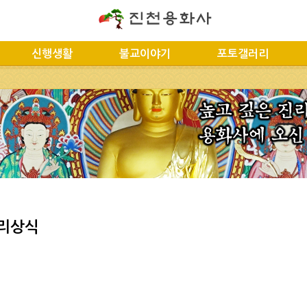
신행생활
불교이야기
포토갤러리
리상식