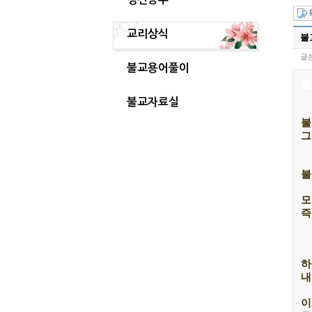
교리상식
불
글쓴
불교용어풀이
불
불교자료실
불
그
불
모
즉
하
내
이