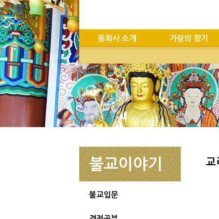
용화사 소개
가람의 향기
불교이야기
교
불교입문
경전공부