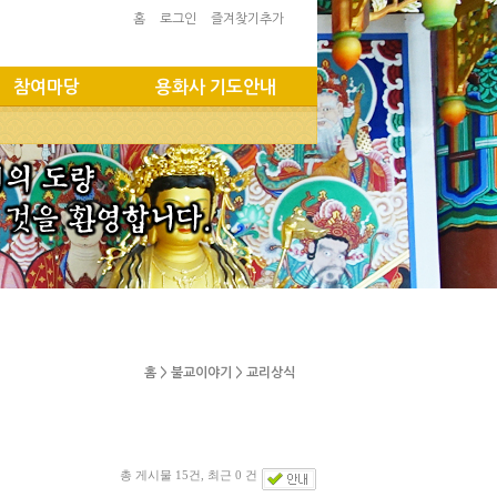
홈
로그인
즐겨찾기추가
참여마당
용화사 기도안내
홈 > 불교이야기 > 교리상식
총 게시물 15건, 최근 0 건